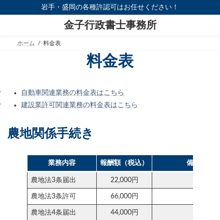
コ
ナ
岩手・盛岡の各種許認可はお任せください！
ン
ビ
テ
ゲ
金子行政書士事務所
ン
ー
ツ
シ
ホーム
料金表
へ
ョ
ス
ン
料金表
キ
に
ッ
移
プ
動
自動車関連業務の料金表はこちら
建設業許可関連業務の料金表はこちら
農地関係手続き
業務内容
報酬額（税込）
備考
農地法3条届出
22,000円
農地法3条許可
66,000円
農地法4条届出
44,000円