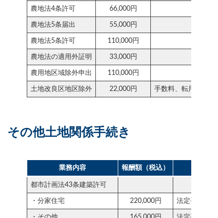
農地法4条許可
66,000円
農地法5条届出
55,000円
農地法5条許可
110,000円
農地法の適用外証明
33,000円
農用地区域除外申出
110,000円
土地改良区地区除外
22,000円
手数料、転用決済金
その他土地関係手続き
業務内容
報酬額（税込）
備考
都市計画法43条建築許可
・分家住宅
220,000円
法定手数料別
・その他
165,000円
法定手数料別