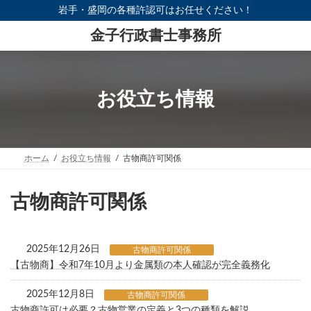
コ
ナ
岩手・盛岡の各種許認可はお任せください！
ン
ビ
テ
ゲ
金子行政書士事務所
ン
ー
ツ
シ
へ
ョ
ス
ン
キ
に
お役立ち情報
ッ
移
プ
動
ホーム
お役立ち情報
古物商許可関係
古物商許可関係
2025年12月26日
古物商許可関係
【古物商】令和7年10月より金属類の本人確認が完全義務化
2025年12月8日
古物商許可関係
古物商許可は必要？古物営業の定義と3つの種類を解説